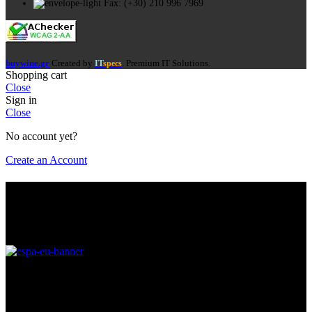
Fax: (+30) 210 996 7969
buywine.gr
Created by
. Premium IT Solutions.
IT
specs
Shopping cart
Close
Sign in
Close
No account yet?
Create an Account
Είσαι πάνω από 18?
Πρέπει να είσαι πάνω από 18 ετών για να έχεις πρόσβαση στη
σελίδα. Παρακαλώ επιβεβαίωσε την ηλικία σου για την είσοδο.
MHNYMA
Η πρόσβασή σας είναι περιορισμένη λόγω της ηλικίας σας.