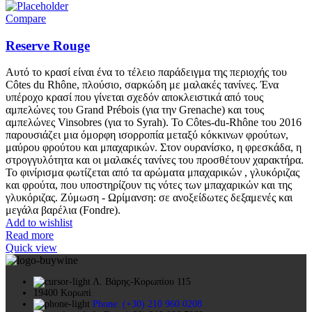
Compare
Reserve Rouge
Αυτό το κρασί είναι ένα το τέλειο παράδειγμα της περιοχής του
Côtes du Rhône, πλούσιο, σαρκώδη με μαλακές τανίνες. Ένα
υπέροχο κρασί που γίνεται σχεδόν αποκλειστικά από τους
αμπελώνες του Grand Prébois (για την Grenache) και τους
αμπελώνες Vinsobres (για το Syrah). Το Côtes-du-Rhône του 2016
παρουσιάζει μια όμορφη ισορροπία μεταξύ κόκκινων φρούτων,
μαύρου φρούτου και μπαχαρικών. Στον ουρανίσκο, η φρεσκάδα, η
στρογγυλότητα και οι μαλακές τανίνες του προσθέτουν χαρακτήρα.
Το φινίρισμα φωτίζεται από τα αρώματα μπαχαρικών , γλυκόριζας
και φρούτα, που υποστηρίζουν τις νότες των μπαχαρικών και της
γλυκόριζας. Ζύμωση - Ωρίμανση: σε ανοξείδωτες δεξαμενές και
μεγάλα βαρέλια (Fondre).
Add to wishlist
Read more
Quick view
Λ. Βάρης-Κορωπίου 115
19400 Κορωπί
Phone: (+30) 210 960 0208