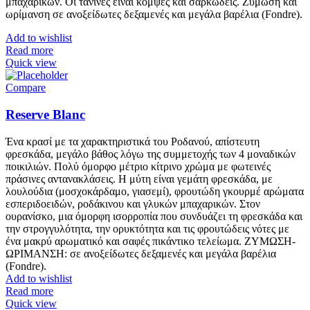
μπαχαρικών. Οι τανίνες είναι κομψές και σαρκώδεις. Ζύμωση και
ωρίμανση σε ανοξείδωτες δεξαμενές και μεγάλα βαρέλια (Fondre).
Add to wishlist
Read more
Quick view
Compare
Reserve Blanc
Ένα κρασί με τα χαρακτηριστικά του Ροδανού, απίστευτη
φρεσκάδα, μεγάλο βάθος λόγω της συμμετοχής των 4 μοναδικών
ποικιλιών. Πολύ όμορφο μέτριο κίτρινο χρώμα με φωτεινές
πράσινες αντανακλάσεις. Η μύτη είναι γεμάτη φρεσκάδα, με
λουλούδια (μοσχοκάρδαμο, γιασεμί), φρουτώδη γκουρμέ αρώματα
εσπεριδοειδών, ροδάκινου και γλυκών μπαχαρικών. Στον
ουρανίσκο, μια όμορφη ισορροπία που συνδυάζει τη φρεσκάδα και
την στρογγυλότητα, την ορυκτότητα και τις φρουτώδεις νότες με
ένα μακρύ αρωματικό και σαφές πικάντικο τελείωμα. ΖΥΜΩΣΗ-
ΩΡΙΜΑΝΣΗ: σε ανοξείδωτες δεξαμενές και μεγάλα βαρέλια
(Fondre).
Add to wishlist
Read more
Quick view