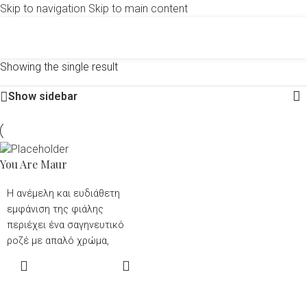
Skip to navigation
Skip to main content
Showing the single result
Show sidebar
You Are Maur
Η ανέμελη και ευδιάθετη
εμφάνιση της φιάλης
περιέχει ένα σαγηνευτικό
ροζέ με απαλό χρώμα,
έντονο αρωματικό χαρακτήρα
READ MORE
με φρέσκα πυρινόκαρπα
φρούτα, βατόμουρα και
ανθικές νότες,