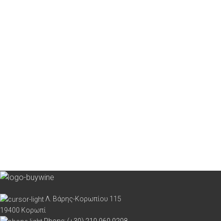
λιπαρό στην παλέτα, με
δροσερή οξύτητα και
φρουτώδη επίγευση. Μία
εξαιρετική εμπειρία!
Λ. Βάρης-Κορωπίου 115
19400 Κορωπί