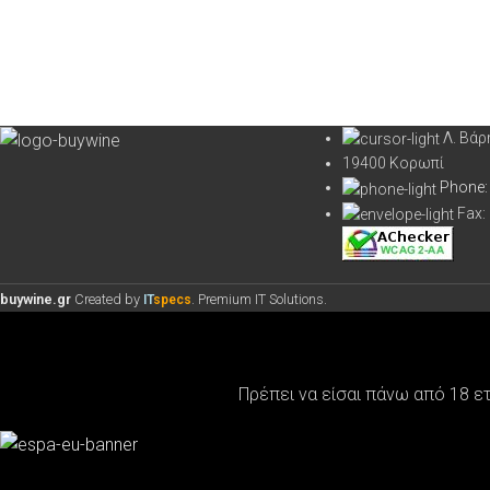
Λ. Βά
19400 Κορωπί
Phone:
Fax:
buywine.gr
Created by
. Premium IT Solutions.
IT
specs
Πρέπει να είσαι πάνω από 18 ε