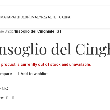
ΗΜΑ
ΠΑΡΑΓΩΓΌΣ
ΧΡΏΜΑ
ΣΥΝΔΥΆΣΤΕ ΤΟ
ΧΏΡΑ
me
/
Shop
/
Insoglio del Cinghiale IGT
nsoglio del Cing
 product is currently out of stock and unavailable.
ompare
Add to wishlist
:
N/A
re: