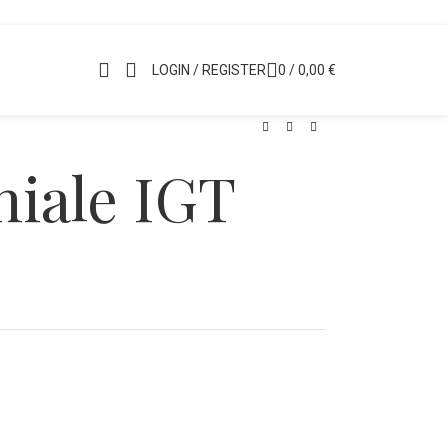
LOGIN / REGISTER
0
/
0,00
€
hiale IGT