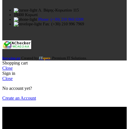
Λ. Βάρης-Κορωπίου 115
19400 Κορωπί
Phone: (+30) 210 960 0208
Fax: (+30) 210 996 7969
buywine.gr
Created by
. Premium IT Solutions.
IT
specs
Shopping cart
Close
Sign in
Close
No account yet?
Create an Account
Είσαι πάνω από 18?
Πρέπει να είσαι πάνω από 18 ετών για να έχεις πρόσβαση στη
σελίδα. Παρακαλώ επιβεβαίωσε την ηλικία σου για την είσοδο.