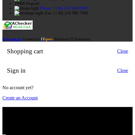
19400 Κορωπί
Phone: (+30) 210 960 0208
Fax: (+30) 210 996 7969
buywine.gr
Created by
. Premium IT Solutions.
IT
specs
Shopping cart
Close
Sign in
Close
No account yet?
Create an Account
Είσαι πάνω από 18?
Πρέπει να είσαι πάνω από 18 ετών για να έχεις πρόσβαση στη
σελίδα. Παρακαλώ επιβεβαίωσε την ηλικία σου για την είσοδο.