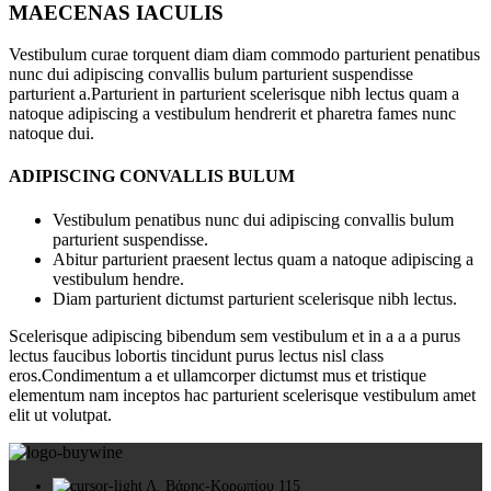
MAECENAS IACULIS
Vestibulum curae torquent diam diam commodo parturient penatibus
nunc dui adipiscing convallis bulum parturient suspendisse
parturient a.Parturient in parturient scelerisque nibh lectus quam a
natoque adipiscing a vestibulum hendrerit et pharetra fames nunc
natoque dui.
ADIPISCING CONVALLIS BULUM
Vestibulum penatibus nunc dui adipiscing convallis bulum
parturient suspendisse.
Abitur parturient praesent lectus quam a natoque adipiscing a
vestibulum hendre.
Diam parturient dictumst parturient scelerisque nibh lectus.
Scelerisque adipiscing bibendum sem vestibulum et in a a a purus
lectus faucibus lobortis tincidunt purus lectus nisl class
eros.Condimentum a et ullamcorper dictumst mus et tristique
elementum nam inceptos hac parturient scelerisque vestibulum amet
elit ut volutpat.
Λ. Βάρης-Κορωπίου 115