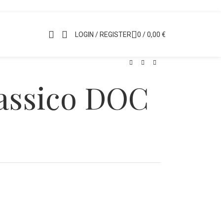
LOGIN / REGISTER
0
/
0,00
€
lassico DOC