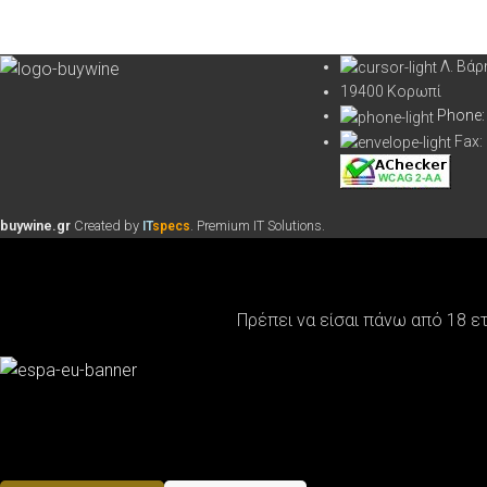
Λ. Βά
19400 Κορωπί
Phone:
Fax:
buywine.gr
Created by
. Premium IT Solutions.
IT
specs
Πρέπει να είσαι πάνω από 18 ε