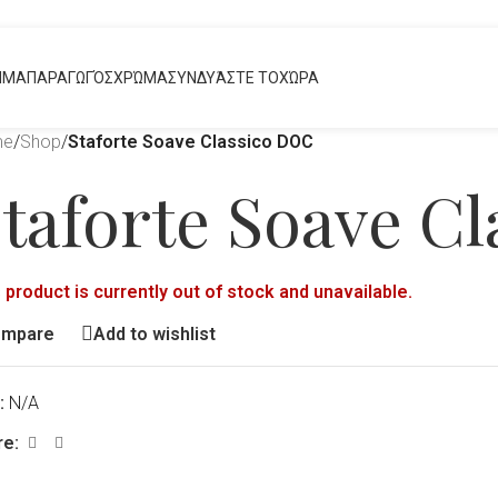
ΗΜΑ
ΠΑΡΑΓΩΓΌΣ
ΧΡΏΜΑ
ΣΥΝΔΥΆΣΤΕ ΤΟ
ΧΏΡΑ
me
/
Shop
/
Staforte Soave Classico DOC
taforte Soave C
 product is currently out of stock and unavailable.
ompare
Add to wishlist
:
N/A
re: