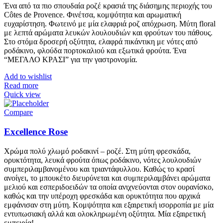
Ένα από τα πιο σπουδαία ροζέ κρασιά της διάσημης περιοχής του
Côtes de Provence. Φινέτσα, κομψότητα και αρωματική
ευχαρίστηση. Φωτεινό με μία ελαφριά ροζ απόχρωση. Μύτη floral
με λεπτά αρώματα λευκών λουλουδιών και φρούτων του πάθους.
Στο στόμα δροσερή οξύτητα, ελαφρά πικάντικη με νότες από
ροδάκινο, φλούδα πορτοκαλιού και εξωτικά φρούτα. Ένα
“ΜΕΓΑΛΟ ΚΡΑΣΙ” για την γαστρονομία.
Add to wishlist
Read more
Quick view
Compare
Excellence Rose
Χρώμα πολύ χλωμό ροδακινί – ροζέ. Στη μύτη φρεσκάδα,
ορυκτότητα, λευκά φρούτα όπως ροδάκινο, νότες λουλουδιών
συμπεριλαμβανομένου και τριαντάφυλλου. Καθώς το κρασί
ανοίγει, το μπουκέτο διευρύνεται και συμπεριλαμβάνει αρώματα
μελιού και εσπεριδοειδών τα οποία ανιχνεύονται στον ουρανίσκο,
καθώς και την υπέροχη φρεσκάδα και ορυκτότητα που αρχικά
εμφάνισαν στη μύτη. Κομψότητα και εξαιρετική ισορροπία με μία
εντυπωσιακή αλλά και ολοκληρωμένη οξύτητα. Μία εξαιρετική
εμπειρία!