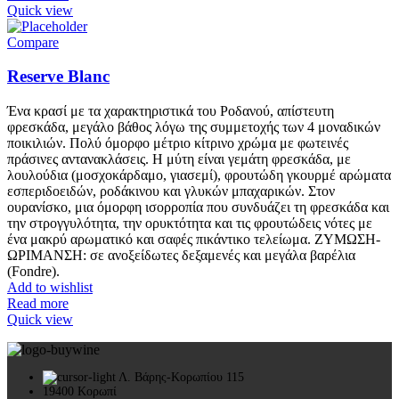
Quick view
Compare
Reserve Blanc
Ένα κρασί με τα χαρακτηριστικά του Ροδανού, απίστευτη
φρεσκάδα, μεγάλο βάθος λόγω της συμμετοχής των 4 μοναδικών
ποικιλιών. Πολύ όμορφο μέτριο κίτρινο χρώμα με φωτεινές
πράσινες αντανακλάσεις. Η μύτη είναι γεμάτη φρεσκάδα, με
λουλούδια (μοσχοκάρδαμο, γιασεμί), φρουτώδη γκουρμέ αρώματα
εσπεριδοειδών, ροδάκινου και γλυκών μπαχαρικών. Στον
ουρανίσκο, μια όμορφη ισορροπία που συνδυάζει τη φρεσκάδα και
την στρογγυλότητα, την ορυκτότητα και τις φρουτώδεις νότες με
ένα μακρύ αρωματικό και σαφές πικάντικο τελείωμα. ΖΥΜΩΣΗ-
ΩΡΙΜΑΝΣΗ: σε ανοξείδωτες δεξαμενές και μεγάλα βαρέλια
(Fondre).
Add to wishlist
Read more
Quick view
Λ. Βάρης-Κορωπίου 115
19400 Κορωπί