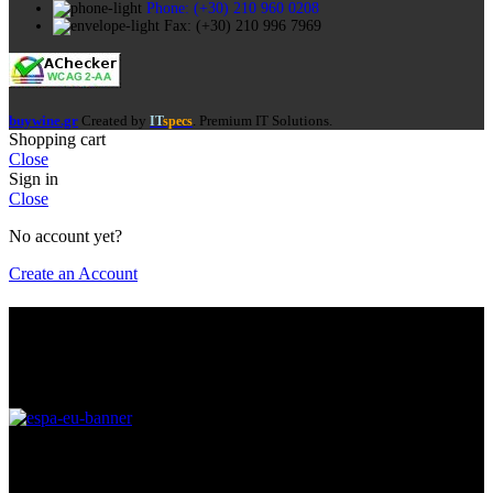
Phone: (+30) 210 960 0208
Fax: (+30) 210 996 7969
buywine.gr
Created by
. Premium IT Solutions.
IT
specs
Shopping cart
Close
Sign in
Close
No account yet?
Create an Account
Είσαι πάνω από 18?
Πρέπει να είσαι πάνω από 18 ετών για να έχεις πρόσβαση στη
σελίδα. Παρακαλώ επιβεβαίωσε την ηλικία σου για την είσοδο.
MHNYMA