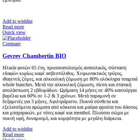
Add to wishlist
Read more
Quick view
Compare
Gevrey Chambertin BIO
Ηλικία φυτών 65 έτη, προσανατολισμός ανατολικός, σύσταση
εδαφών κυρίως καφέ ασβεστόλιθος. Χειρωνακτικός τρύγος,
ιθαγενείς ζύμες, και αλκοολική ζύμωση με 80% ολόκληρα τσαμπιά
whole bunches. Μετά την αλκοολική ζύμωση, πίεση και στατική
απολάσπωση 2 εβδομάδων. Ωρίμαση 14 μήνες σε 40% καινούργια
βαρέλια και 60% σε 1-2 & 3 χρόνων. Μετά παραμονή σε
δεξαμενές για 3 μήνες. Αφιλτράριστο. Πυκνά σύνθετα και
εξελισσόμενα αρώματα από κόκκινα και μαύρα φρούτα του δάσους
και μπαχαρικών, με νότες καφέ και menthol. Πλούσιο σώμα με
πυκνή υφή, δυναμισμό, και κομψότητα με μεγάλη διάρκεια.
Add to wishlist
Read more