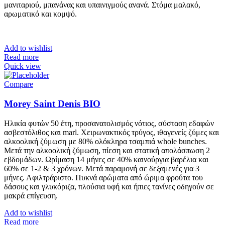
μανιταριού, μπανάνας και υπαινιγμούς ανανά. Στόμα μαλακό,
αρωματικό και κομψό.
Add to wishlist
Read more
Quick view
Compare
Morey Saint Denis BIO
Ηλικία φυτών 50 έτη, προσανατολισμός νότιος, σύσταση εδαφών
ασβεστόλιθος και marl. Χειρωνακτικός τρύγος, ιθαγενείς ζύμες και
αλκοολική ζύμωση με 80% ολόκληρα τσαμπιά whole bunches.
Μετά την αλκοολική ζύμωση, πίεση και στατική απολάσπωση 2
εβδομάδων. Ωρίμαση 14 μήνες σε 40% καινούργια βαρέλια και
60% σε 1-2 & 3 χρόνων. Μετά παραμονή σε δεξαμενές για 3
μήνες. Αφιλτράριστο. Πυκνά αρώματα από ώριμα φρούτα του
δάσους και γλυκόριζα, πλούσια υφή και ήπιες τανίνες οδηγούν σε
μακρά επίγευση.
Add to wishlist
Read more