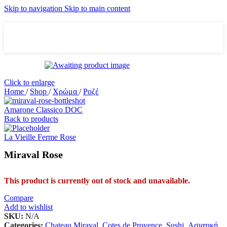
Skip to navigation
Skip to main content
Click to enlarge
Home
/
Shop
/
Χρώμα
/
Ροζέ
Amarone Classico DOC
Back to products
La Vieille Ferme Rose
Miraval Rose
This product is currently out of stock and unavailable.
Compare
Add to wishlist
SKU:
N/A
Categories:
Chateau Miraval
,
Cotes de Provence
,
Sushi
,
Ασιατική