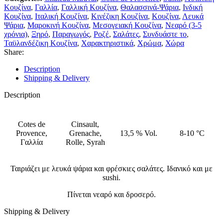
Κουζίνα
,
Γαλλία
,
Γαλλική Κουζίνα
,
Θαλασσινά-Ψάρια
,
Ινδική
Κουζίνα
,
Ιταλική Κουζίνα
,
Κινέζικη Κουζίνα
,
Κουζίνα
,
Λευκά
Ψάρια
,
Μαροκινή Κουζίνα
,
Μεσογειακή Κουζίνα
,
Νεαρό (3-5
χρόνια)
,
Ξηρό
,
Παραγωγός
,
Ροζέ
,
Σαλάτες
,
Συνδυάστε το
,
Ταϋλανδέζικη Κουζίνα
,
Χαρακτηριστικά
,
Χρώμα
,
Χώρα
Share:
Description
Shipping & Delivery
Description
Cotes de
Cinsault,
Provence,
Grenache,
13,5 % Vol.
8-10 °C
Γαλλία
Rolle, Syrah
Ταιριάζει με λευκά ψάρια και φρέσκιες σαλάτες. Ιδανικό και με
sushi.
Πίνεται νεαρό και δροσερό.
Shipping & Delivery