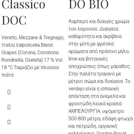
Classico
DO BIO
DOC
Λαμπερό και διαυγές χρώμα
του λεμονιού. Διαύγεια,
καθαρότητα και ακρίβεια
Veneto, Mezzane & Tregnago,
στην μύτη με φρέσκα
Ιταλία Valpolicella Blend
αρώματα από πράσινο μήλο,
Grapes (Corvina, Corvinone,
lime και βοτανικές
Rondinella, Oseleta) 17 % Vol.
αποχρώσεις όπως μάραθος.
18 °C Ταιριάζει με πλούσια
Στην παλέτα τραγανό με
πιάτα
μέτριο σώμα και διαύγεια. Το
verdejo είναι η ισπανική
απάντηση στα ανέμελα και
φρουτώδη λευκά κρασιά.
ΑΜΠΕΛΟΥΡΓΙΑ: υψόμετρο
500-800 μέτρα, εδάφη φτωχά
και πετρώδη, οργανική
καλλιέργεια. Gordon Royat.