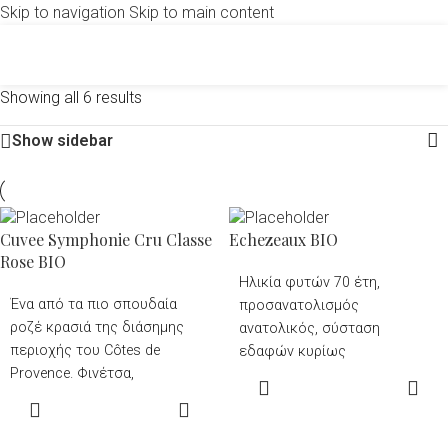
Skip to navigation
Skip to main content
Showing all 6 results
Show sidebar
Cuvee Symphonie Cru Classe
Echezeaux BIO
Rose BIO
Ηλικία φυτών 70 έτη,
Ένα από τα πιο σπουδαία
προσανατολισμός
ροζέ κρασιά της διάσημης
ανατολικός, σύσταση
περιοχής του Côtes de
εδαφών κυρίως
Provence. Φινέτσα,
ασβεστόλιθος Μarl & Loam.
READ MORE
κομψότητα και αρωματική
Χειρωνακτικός τρύγος,
READ MORE
ευχαρίστηση. Φωτεινό με μία
ιθαγενείς ζύμες και
ελαφριά ροζ απόχρωση.
αλκοολική ζύμωση με 80%