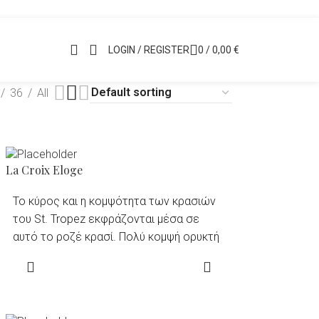
LOGIN / REGISTER
0
/
0,00
€
36
All
La Croix Eloge
Το κύρος και η κομψότητα των κρασιών
του St. Tropez εκφράζονται μέσα σε
αυτό το ροζέ κρασί. Πολύ κομψή ορυκτή
μύτη, με φρουτώδεις νότες ροδάκινου
READ MORE
και βερίκοκου. Φινετσάτα και επίμονα
αρώματα λουλουδιών και
εσπεριδοειδών.