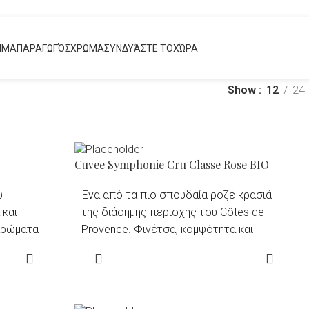
ΗΜΑ
ΠΑΡΑΓΩΓΌΣ
ΧΡΏΜΑ
ΣΥΝΔΥΆΣΤΕ ΤΟ
ΧΏΡΑ
Show
12
24
Cuvee Symphonie Cru Classe Rose BIO
υ
Ένα από τα πιο σπουδαία ροζέ κρασιά
 και
της διάσημης περιοχής του Côtes de
 αρώματα
Provence. Φινέτσα, κομψότητα και
ανικές
αρωματική ευχαρίστηση. Φωτεινό με μία
READ MORE
ην
ελαφριά ροζ απόχρωση. Μύτη floral με
 και
λεπτά αρώματα λευκών λουλουδιών και
ανική
φρούτων του πάθους. Στο στόμα