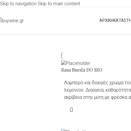
Skip to navigation
Skip to main content
ΑΡΧΙΚΗ
ΚΑΤΑΣΤ
Basa Rueda DO BIO
Λαμπερό και διαυγές χρώμα το
λεμονιού. Διαύγεια, καθαρότητα
ακρίβεια στην μύτη με φρέσκα
από πράσινο μήλο, lime και βοτ
READ MORE
αποχρώσεις όπως μάραθος. Στ
παλέτα τραγανό με μέτριο σώμα
διαύγεια. Το verdejo είναι η ισπ