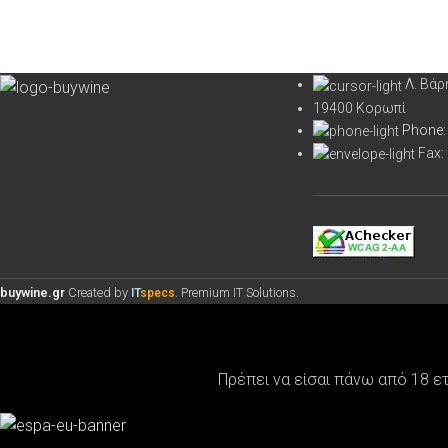
Λ. Βά
19400 Κορωπί
Phone:
Fax:
buywine.gr
Created by
. Premium IT Solutions.
IT
specs
Πρέπει να είσαι πάνω από 18 ε