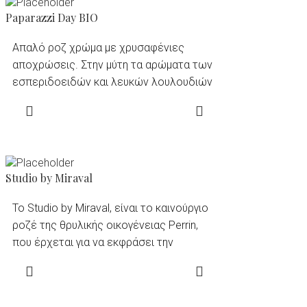
Paparazzi Day BIO
Aπαλό ροζ χρώμα με χρυσαφένιες
αποχρώσεις. Στην μύτη τα αρώματα των
εσπεριδοειδών και λευκών λουλουδιών
συναντούν στην παλέτα τα αρώματα από
READ MORE
ροδάκινο και βερίκοκα. Ντελικάτο με
μακρά επίγευση!
Studio by Miraval
Το Studio by Miraval, είναι το καινούργιο
ροζέ της θρυλικής οικογένειας Perrin,
που έρχεται για να εκφράσει την
μεσογειακή πλευρά της Προβηγκίας με
READ MORE
τον πιο κομψό και κοσμοπολίτικο
τρόπο. Το Studio by Miraval, προέρχεται