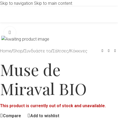
Skip to navigation
Skip to main content
Click to enlarge
Home
/
Shop
/
Συνδυάστε το
/
Σάλτσες
/
Κόκκινες
Muse de
Miraval BIO
This product is currently out of stock and unavailable.
Compare
Add to wishlist