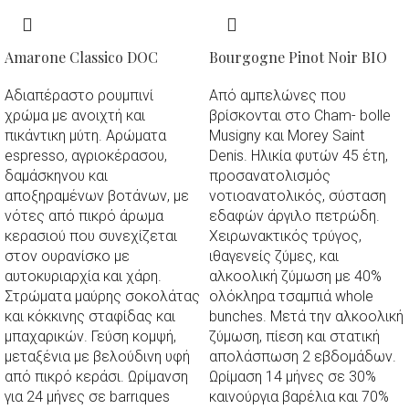
Amarone Classico DOC
Bourgogne Pinot Noir BIO
Αδιαπέραστο ρουμπινί
Από αμπελώνες που
χρώμα με ανοιχτή και
βρίσκονται στο Cham- bolle
πικάντικη μύτη. Αρώματα
Musigny και Morey Saint
espresso, αγριοκέρασου,
Denis. Ηλικία φυτών 45 έτη,
δαμάσκηνου και
προσανατολισμός
αποξηραμένων βοτάνων, με
νοτιοανατολικός, σύσταση
νότες από πικρό άρωμα
εδαφών άργιλο πετρώδη.
κερασιού που συνεχίζεται
Χειρωνακτικός τρύγος,
στον ουρανίσκο με
ιθαγενείς ζύμες, και
αυτοκυριαρχία και χάρη.
αλκοολική ζύμωση με 40%
Στρώματα μαύρης σοκολάτας
ολόκληρα τσαμπιά whole
και κόκκινης σταφίδας και
bunches. Μετά την αλκοολική
μπαχαρικών. Γεύση κομψή,
ζύμωση, πίεση και στατική
μεταξένια με βελούδινη υφή
απολάσπωση 2 εβδομάδων.
από πικρό κεράσι. Ωρίμανση
Ωρίμαση 14 μήνες σε 30%
για 24 μήνες σε barrιques
καινούργια βαρέλια και 70%